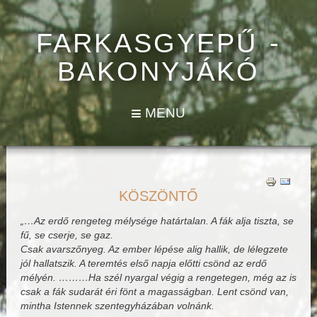
FARKASGYEPŰ -
BAKONYJÁKÓ
MENU
KÖSZÖNTŐ
„…Az erdő rengeteg mélysége határtalan. A fák alja tiszta, se
fű, se cserje, se gaz.
Csak avarszőnyeg. Az ember lépése alig hallik, de lélegzete
jól hallatszik. A teremtés első napja előtti csönd az erdő
mélyén. ………Ha szél nyargal végig a rengetegen, még az is
csak a fák sudarát éri fönt a magasságban. Lent csönd van,
mintha Istennek szentegyházában volnánk.