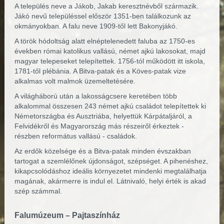
A település neve a Jákob, Jakab keresztnévből származik.
Jákó nevű településsel először 1351-ben találkozunk az
okmányokban. A falu neve 1909-től lett Bakonyjákó.
A török hódoltság alatt elnéptelenedett faluba az 1750-es
években római katolikus vallású, német ajkú lakosokat, majd
magyar telepeseket telepítettek. 1756-tól működött itt iskola,
1781-től plébánia. A Bitva-patak és a Köves-patak vize
alkalmas volt malmok üzemeltetésére.
A világháború után a lakosságcsere keretében több
alkalommal összesen 243 német ajkú családot telepítettek ki
Németországba és Ausztriába, helyettük Kárpátaljáról, a
Felvidékről és Magyarország más részeiről érkeztek -
részben református vallású - családok.
Az erdők közelsége és a Bitva-patak minden évszakban
tartogat a szemlélőnek újdonságot, szépséget. A pihenéshez,
kikapcsolódáshoz ideális környezetet mindenki megtalálhatja
magának, akármerre is indul el. Látnivaló, helyi érték is akad
szép számmal.
Falumúzeum – Pajtaszínház