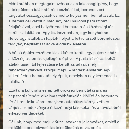
Már korábban megfogalmazódott az a lakossági igény, hogy
a településen található régi eszközöket, berendezési
tárgyakat összegyűjtsük és méltó helyszínen bemutassuk. Ez
a nemes cél valósult meg egy régi bakonyi parasztház
felújításával, ahol helytörténeti bemutató és közösségi tér
került kialakításra. Egy tisztaszobában, egy konyhában,
illetve egy istállóban kaptak helyet a féltve őrzött berendezési
tárgyak, bepillantást adva elődeink életébe.
A hátsó épületrészében kialakításra került egy pajtaszínház,
a község autentikus jellegére építve. A pajta külső és belső
átalakításán túl fejlesztésre került az udvar, mely
rendezvénytérként szolgál majd. A rendezvénytéren egy
kültéri fedett bemutatóhely épült, amelyben egy kemence is
található.
Ezáltal a kulturális és épített örökség bemutatására és
népszerűsítésére alkalmas többfunkciós kiállító és bemutató
tér áll rendelkezésre, melyben autentikus környezetben
várjuk a rendezvényre érkező helyi lakosokat és a távolabbról
érkező vendégeket.
Célunk, hogy meg tudjuk őrizni azokat a jellemzőket, amitől a
mi különleges fekvésű kis településünk egyszeri és