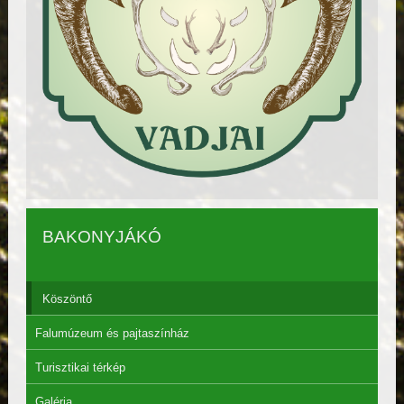
BAKONYJÁKÓ
Köszöntő
Falumúzeum és pajtaszínház
Turisztikai térkép
Galéria