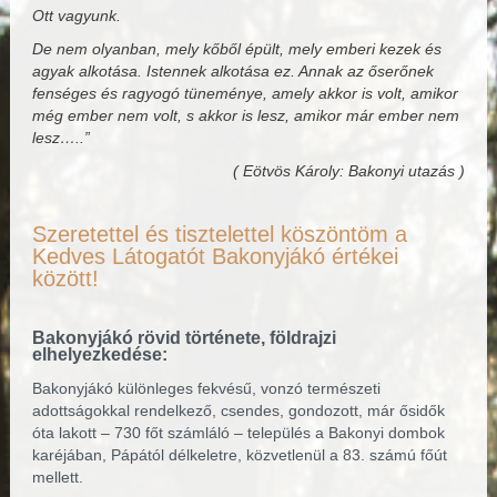
Ott vagyunk.
De nem olyanban, mely kőből épült, mely emberi kezek és
agyak alkotása. Istennek alkotása ez. Annak az őserőnek
fenséges és ragyogó tüneménye, amely akkor is volt, amikor
még ember nem volt, s akkor is lesz, amikor már ember nem
lesz…..”
( Eötvös Károly: Bakonyi utazás )
Szeretettel és tisztelettel köszöntöm a
Kedves Látogatót Bakonyjákó értékei
között!
Bakonyjákó rövid története, földrajzi
elhelyezkedése:
Bakonyjákó különleges fekvésű, vonzó természeti
adottságokkal rendelkező, csendes, gondozott, már ősidők
óta lakott – 730 főt számláló – település a Bakonyi dombok
karéjában, Pápától délkeletre, közvetlenül a 83. számú főút
mellett.