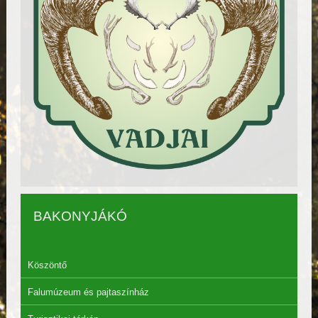
BAKONYJÁKÓ
Köszöntő
Falumúzeum és pajtaszínház