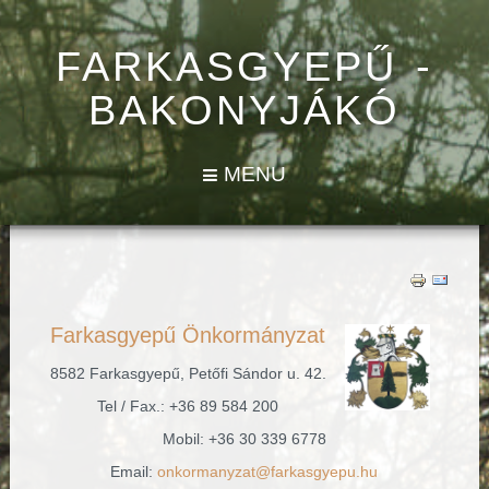
FARKASGYEPŰ -
BAKONYJÁKÓ
MENU
Farkasgyepű Önkormányzat
8582 Farkasgyepű, Petőfi Sándor u. 42.
Tel / Fax.: +36 89 584 200
Mobil: +36 30 339 6778
Email:
onkormanyzat@farkasgyepu.hu